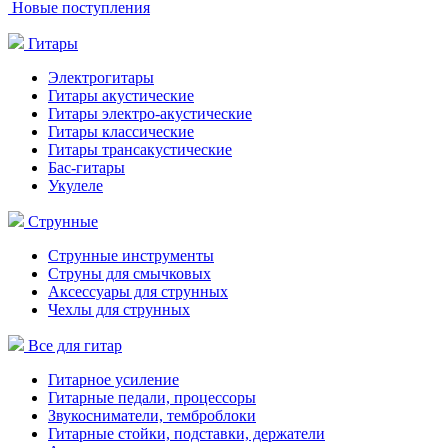
Новые поступления
Гитары
Электрогитары
Гитары акустические
Гитары электро-акустические
Гитары классические
Гитары трансакустические
Бас-гитары
Укулеле
Струнные
Струнные инструменты
Струны для смычковых
Аксессуары для струнных
Чехлы для струнных
Все для гитар
Гитарное усиление
Гитарные педали, процессоры
Звукосниматели, темброблоки
Гитарные стойки, подставки, держатели