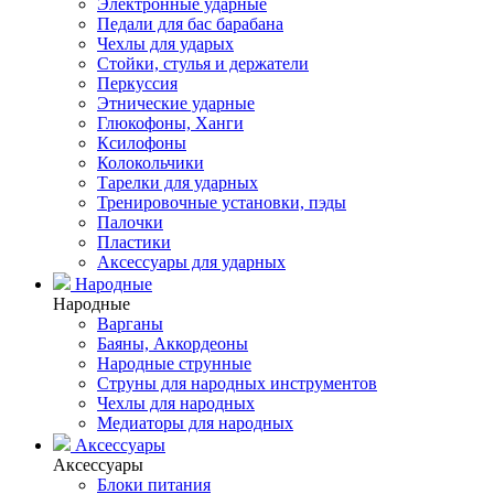
Электронные ударные
Педали для бас барабана
Чехлы для ударых
Стойки, стулья и держатели
Перкуссия
Этнические ударные
Глюкофоны, Ханги
Ксилофоны
Колокольчики
Тарелки для ударных
Тренировочные установки, пэды
Палочки
Пластики
Аксессуары для ударных
Народные
Народные
Варганы
Баяны, Аккордеоны
Народные струнные
Струны для народных инструментов
Чехлы для народных
Медиаторы для народных
Аксессуары
Аксессуары
Блоки питания