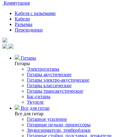
Коммутация
Кабеля с разьемами
Кабели
Разъемы
Переходники
Гитары
Гитары
Электрогитары
Гитары акустические
Гитары электро-акустические
Гитары классические
Гитары трансакустические
Бас-гитары
Укулеле
Все для гитар
Все для гитар
Гитарное усиление
Гитарные педали, процессоры
Звукосниматели, темброблоки
Гитарные стойки, подставки, держатели