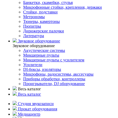
Банкетки, скамейки, стулья
Микрофонные стойки, крепления, держаки
Стойки, подставки
Метрономы
Тюнеры, камертоны
Пюпитры
Дирижерские палочки
Литература
Звуковое оборудование
Звуковое оборудование
Акустические системы
Микшерные пульты
Микшерные пульты с усилителем
Усилители
DI-боксы, изоляторы
Микрофоны, радосистемы, акссесуары
Приборы обработки, контроллеры
Проигрыватели, DJ оборудование
Весь каталог
Весь каталог
Студия звукозаписи
Прокат оборудования
Медиацентр