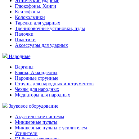
Этнические ударные
Глюкофоны, Ханги
Ксилофоны
Колокольчики
Тарелки для ударных
Тренировочные установки, пэды
Палочки
Пластики
Аксессуары для ударных
Народные
Варганы
Баяны, Аккордеоны
Народные струнные
Струны для народных инструментов
Чехлы для народных
Медиаторы для народных
Звуковое оборудование
Акустические системы
Микшерные пульты
Микшерные пульты с усилителем
Усилители
DI-боксы, изоляторы