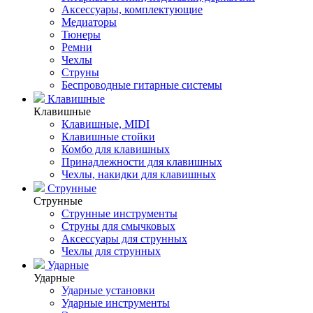
Аксессуары, комплектующие
Медиаторы
Тюнеры
Ремни
Чехлы
Струны
Беспроводные гитарные системы
Клавишные
Клавишные
Клавишные, MIDI
Клавишные стойки
Комбо для клавишных
Принадлежности для клавишных
Чехлы, накидки для клавишных
Струнные
Струнные
Струнные инструменты
Струны для смычковых
Аксессуары для струнных
Чехлы для струнных
Ударные
Ударные
Ударные установки
Ударные инструменты