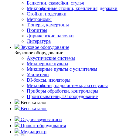
Банкетки, скамейки, стулья
Микрофонные стойки, крепления, держаки
Стойки, подставки
Метрономы
Тюнеры, камертоны
Пюпитры
Дирижерские палочки
Литература
Звуковое оборудование
Звуковое оборудование
Акустические системы
Микшерные пульты
Микшерные пульты с усилителем
Усилители
DI-боксы, изоляторы
Микрофоны, радосистемы, акссесуары
Приборы обработки, контроллеры
Проигрыватели, DJ оборудование
Весь каталог
Весь каталог
Студия звукозаписи
Прокат оборудования
Медиацентр