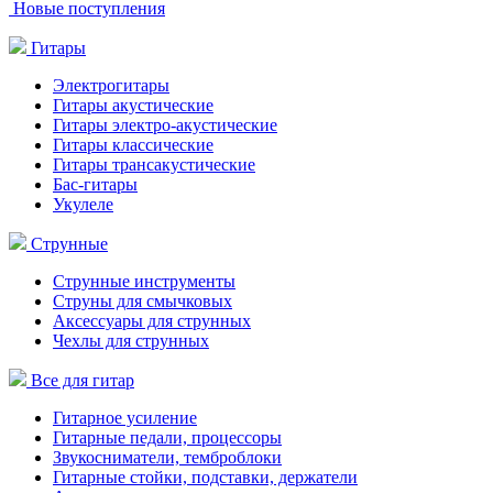
Новые поступления
Гитары
Электрогитары
Гитары акустические
Гитары электро-акустические
Гитары классические
Гитары трансакустические
Бас-гитары
Укулеле
Струнные
Струнные инструменты
Струны для смычковых
Аксессуары для струнных
Чехлы для струнных
Все для гитар
Гитарное усиление
Гитарные педали, процессоры
Звукосниматели, темброблоки
Гитарные стойки, подставки, держатели