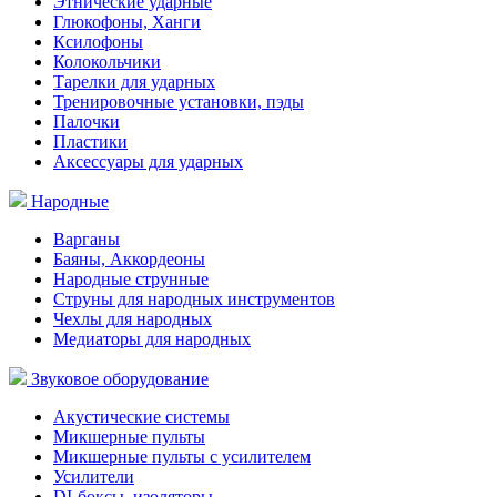
Этнические ударные
Глюкофоны, Ханги
Ксилофоны
Колокольчики
Тарелки для ударных
Тренировочные установки, пэды
Палочки
Пластики
Аксессуары для ударных
Народные
Варганы
Баяны, Аккордеоны
Народные струнные
Струны для народных инструментов
Чехлы для народных
Медиаторы для народных
Звуковое оборудование
Акустические системы
Микшерные пульты
Микшерные пульты с усилителем
Усилители
DI-боксы, изоляторы