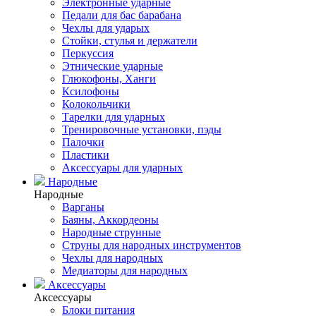
Электронные ударные
Педали для бас барабана
Чехлы для ударых
Стойки, стулья и держатели
Перкуссия
Этнические ударные
Глюкофоны, Ханги
Ксилофоны
Колокольчики
Тарелки для ударных
Тренировочные установки, пэды
Палочки
Пластики
Аксессуары для ударных
Народные
Народные
Варганы
Баяны, Аккордеоны
Народные струнные
Струны для народных инструментов
Чехлы для народных
Медиаторы для народных
Аксессуары
Аксессуары
Блоки питания