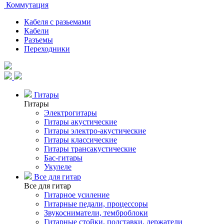
Коммутация
Кабеля с разьемами
Кабели
Разъемы
Переходники
Гитары
Гитары
Электрогитары
Гитары акустические
Гитары электро-акустические
Гитары классические
Гитары трансакустические
Бас-гитары
Укулеле
Все для гитар
Все для гитар
Гитарное усиление
Гитарные педали, процессоры
Звукосниматели, темброблоки
Гитарные стойки, подставки, держатели