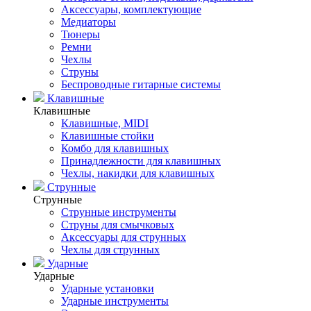
Аксессуары, комплектующие
Медиаторы
Тюнеры
Ремни
Чехлы
Струны
Беспроводные гитарные системы
Клавишные
Клавишные
Клавишные, MIDI
Клавишные стойки
Комбо для клавишных
Принадлежности для клавишных
Чехлы, накидки для клавишных
Струнные
Струнные
Струнные инструменты
Струны для смычковых
Аксессуары для струнных
Чехлы для струнных
Ударные
Ударные
Ударные установки
Ударные инструменты