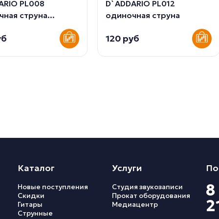
ARIO PL008
D`ADDARIO PL012
ная струна...
одиночная струна
уб
120 руб
Каталог
Услуги
По
8
Новые поступления
Студия звукозаписи
Скидки
Прокат оборудования
2
Гитары
Медиацентр
Струнные