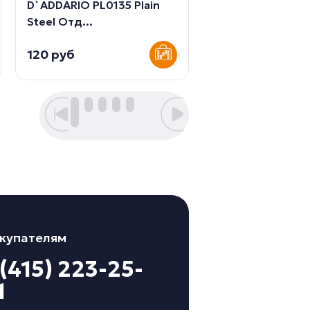
D`ADDARIO PL0135 Plain
D`ADDARIO PL01
Steel Отд...
одиночная стру
120 руб
120 руб
купателям
 (415) 223-25-
1