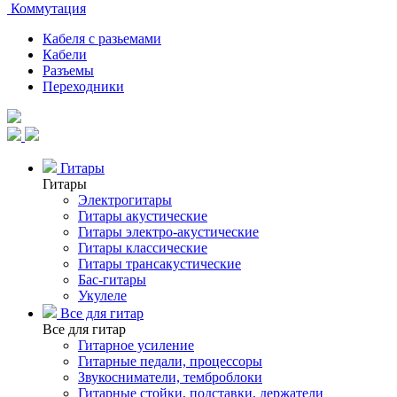
Коммутация
Кабеля с разьемами
Кабели
Разъемы
Переходники
Гитары
Гитары
Электрогитары
Гитары акустические
Гитары электро-акустические
Гитары классические
Гитары трансакустические
Бас-гитары
Укулеле
Все для гитар
Все для гитар
Гитарное усиление
Гитарные педали, процессоры
Звукосниматели, темброблоки
Гитарные стойки, подставки, держатели