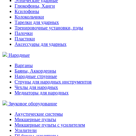
Этнические ударные
Глюкофоны, Ханги
Ксилофоны
Колокольчики
Тарелки для ударных
Тренировочные установки, пэды
Палочки
Пластики
Аксессуары для ударных
Народные
Варганы
Баяны, Аккордеоны
Народные струнные
Струны для народных инструментов
Чехлы для народных
Медиаторы для народных
Звуковое оборудование
Акустические системы
Микшерные пульты
Микшерные пульты с усилителем
Усилители
DI-боксы, изоляторы