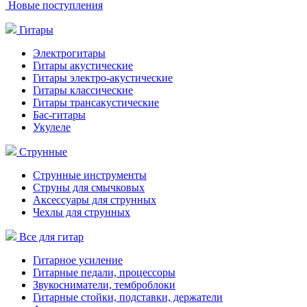
Новые поступления
Гитары
Электрогитары
Гитары акустические
Гитары электро-акустические
Гитары классические
Гитары трансакустические
Бас-гитары
Укулеле
Струнные
Струнные инструменты
Струны для смычковых
Аксессуары для струнных
Чехлы для струнных
Все для гитар
Гитарное усиление
Гитарные педали, процессоры
Звукосниматели, темброблоки
Гитарные стойки, подставки, держатели