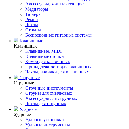
Аксессуары, комплектующие
Медиаторы
Тюнеры
Ремни
Чехлы
Струны
Беспроводные гитарные системы
Клавишные
Клавишные
Клавишные, MIDI
Клавишные стойки
Комбо для клавишных
Принадлежности для клавишных
Чехлы, накидки для клавишных
Струнные
Струнные
Струнные инструменты
Струны для смычковых
Аксессуары для струнных
Чехлы для струнных
Ударные
Ударные
Ударные установки
Ударные инструменты