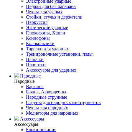
Электронные ударные
Педали для бас барабана
Чехлы для ударых
Стойки, стулья и держатели
Перкуссия
Этнические ударные
Глюкофоны, Ханги
Ксилофоны
Колокольчики
Тарелки для ударных
Тренировочные установки, пэды
Палочки
Пластики
Аксессуары для ударных
Народные
Народные
Варганы
Баяны, Аккордеоны
Народные струнные
Струны для народных инструментов
Чехлы для народных
Медиаторы для народных
Аксессуары
Аксессуары
Блоки питания