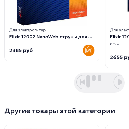
Для электрогитар
Для элек
Elixir 12002 NanoWeb струны для ...
Elixir 
ст...
2385 руб
2655 р
Другие товары этой категории