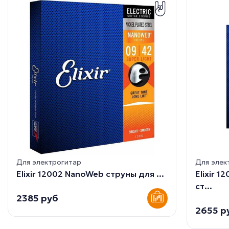
Для электрогитар
Для элек
Elixir 12002 NanoWeb струны для ...
Elixir 
ст...
2385 руб
2655 р