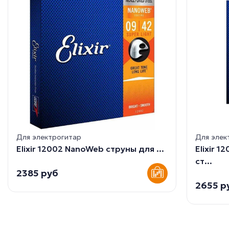
Для электрогитар
Для элек
Elixir 12002 NanoWeb струны для ...
Elixir 
ст...
2385 руб
2655 р