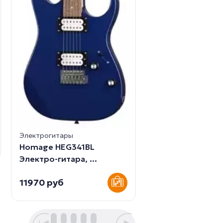
Электрогитары
Clevan CST-20SB
Электрогитара. К
14985 руб
Электрогитары
Homage HEG341BL
Электро-гитара, ...
11970 руб