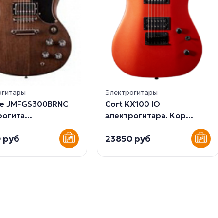
огитары
Электрогитары
pe JMFGS300BRNC
Cort KX100 IO
огита...
электрогитара. Кор...
 руб
23850 руб