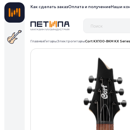
Как сделать заказ
Оплата и получение
Наши ко
Главная
Гитары
Электрогитары
Cort KX100-BKM KX Serie