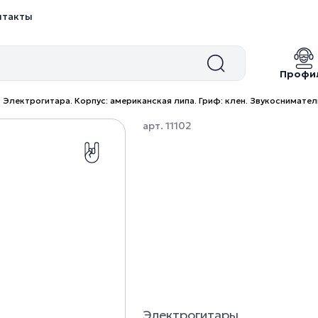
нтакты
Профи
s Электрогитара. Корпус: американская липа. Гриф: клен. Звукоснимател
арт. 11102
Электрогитары