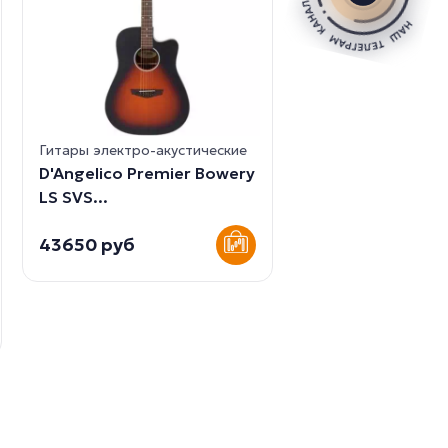
Гитары электро-акустические
D'Angelico Premier Bowery
LS SVS...
43650 руб
Гитары электро-ак
Cort SFX-ME-OP 
Электр...