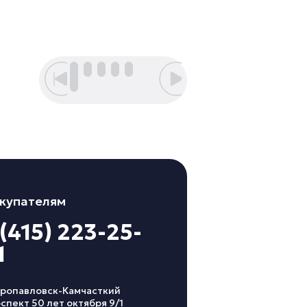
18855 руб
купателям
 (415) 223-25-
1
ропавловск-Камчасткий
спект 50 лет октября 9/1