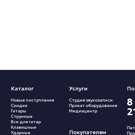
Каталог
Услуги
По
8
Новые поступления
Студия звукозаписи
Скидки
Прокат оборудования
2
Гитары
Медиацентр
Струнные
Все для гитар
Клавишные
Пет
Покупателям
Ударные
Про