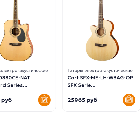
электро-акустические
Гитары электро-акустические
AD880CE-NAT
Cort SFX-ME-LH-WBAG-OP
rd Series...
SFX Serie...
 руб
25965 руб