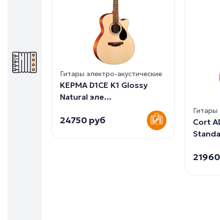
Гитары электро-акустические
KEPMA D1CE K1 Glossy
Natural эле...
Гитары 
24750 руб
Cort 
Standa
21960