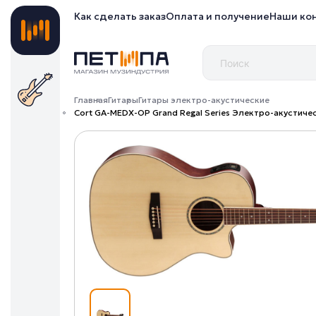
Как сделать заказ
Оплата и получение
Наши ко
Главная
Гитары
Гитары электро-акустические
Cort GA-MEDX-OP Grand Regal Series Электро-акустичес