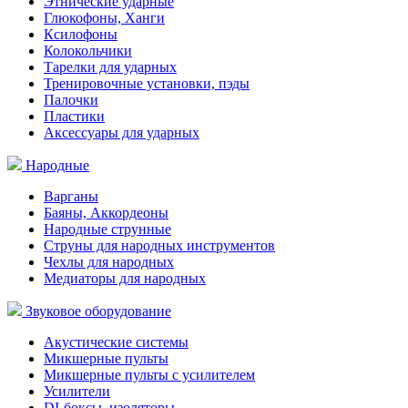
Этнические ударные
Глюкофоны, Ханги
Ксилофоны
Колокольчики
Тарелки для ударных
Тренировочные установки, пэды
Палочки
Пластики
Аксессуары для ударных
Народные
Варганы
Баяны, Аккордеоны
Народные струнные
Струны для народных инструментов
Чехлы для народных
Медиаторы для народных
Звуковое оборудование
Акустические системы
Микшерные пульты
Микшерные пульты с усилителем
Усилители
DI-боксы, изоляторы