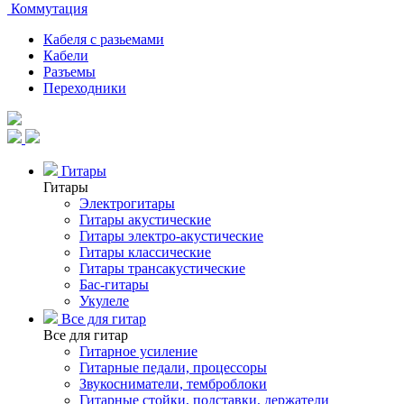
Коммутация
Кабеля с разьемами
Кабели
Разъемы
Переходники
Гитары
Гитары
Электрогитары
Гитары акустические
Гитары электро-акустические
Гитары классические
Гитары трансакустические
Бас-гитары
Укулеле
Все для гитар
Все для гитар
Гитарное усиление
Гитарные педали, процессоры
Звукосниматели, темброблоки
Гитарные стойки, подставки, держатели