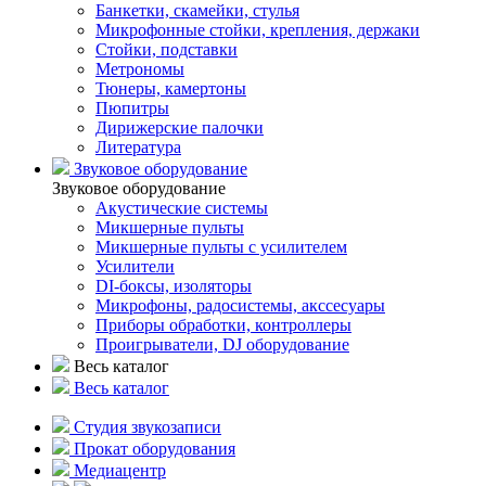
Банкетки, скамейки, стулья
Микрофонные стойки, крепления, держаки
Стойки, подставки
Метрономы
Тюнеры, камертоны
Пюпитры
Дирижерские палочки
Литература
Звуковое оборудование
Звуковое оборудование
Акустические системы
Микшерные пульты
Микшерные пульты с усилителем
Усилители
DI-боксы, изоляторы
Микрофоны, радосистемы, акссесуары
Приборы обработки, контроллеры
Проигрыватели, DJ оборудование
Весь каталог
Весь каталог
Студия звукозаписи
Прокат оборудования
Медиацентр