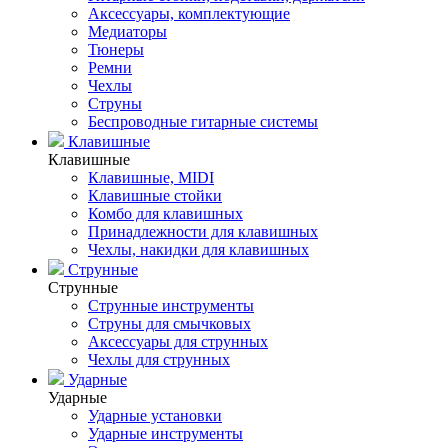
Аксессуары, комплектующие
Медиаторы
Тюнеры
Ремни
Чехлы
Струны
Беспроводные гитарные системы
Клавишные
Клавишные
Клавишные, MIDI
Клавишные стойки
Комбо для клавишных
Принадлежности для клавишных
Чехлы, накидки для клавишных
Струнные
Струнные
Струнные инструменты
Струны для смычковых
Аксессуары для струнных
Чехлы для струнных
Ударные
Ударные
Ударные установки
Ударные инструменты