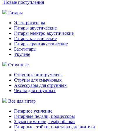
Новые поступления
Гитары
Электрогитары
Гитары акустические
Гитары электро-акустические
Гитары классические
Гитары трансакустические
Бас-гитары
Укулеле
Струнные
Струнные инструменты
Струны для смычковых
Аксессуары для струнных
Чехлы для струнных
Все для гитар
Гитарное усиление
Гитарные педали, процессоры
Звукосниматели, темброблоки
Гитарные стойки, подставки, держатели