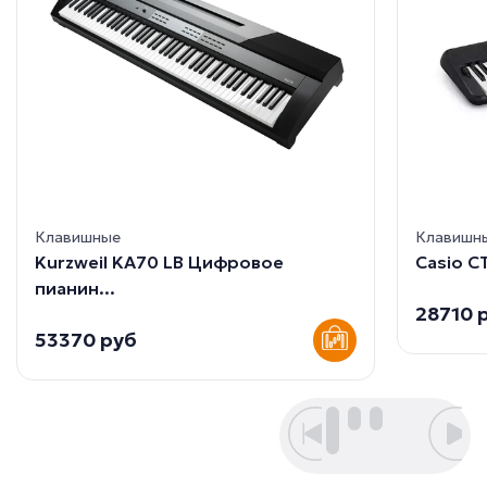
Клавишные
Клавишн
Kurzweil KA70 LB Цифровое
Casio CT
пианин...
28710 
53370 руб