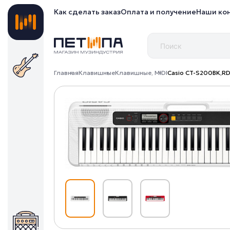
Как сделать заказ
Оплата и получение
Наши ко
Главная
Клавишные
Клавишные, MIDI
Casio CT-S200BK,RD