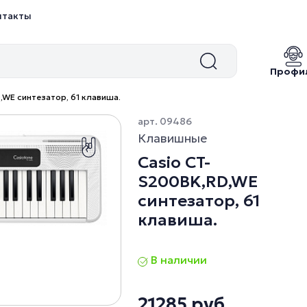
нтакты
Профи
,WE синтезатор, 61 клавиша.
арт. 09486
Клавишные
Casio CT-
S200BK,RD,WE
синтезатор, 61
клавиша.
В наличии
21285 руб