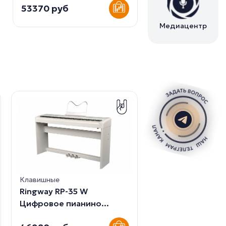
53370 руб
Медиацентр
Клавишные
Ringway RP-35 W
Клавишные
Цифровое пианино...
Meike MK-812 Си
61 клав...