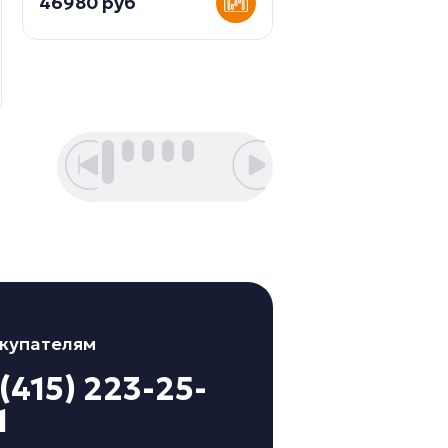
46980 руб
10980 руб
купателям
 (415) 223-25-
1