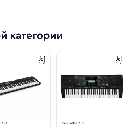
ой категории
ные
Клавишные