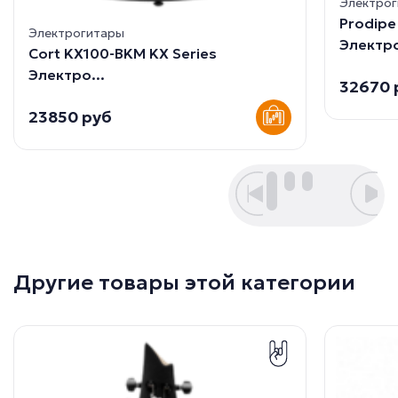
Электро
Prodip
Электрогитары
Электро
Cort KX100-BKM KX Series
Электро...
32670 
23850 руб
Другие товары этой категории