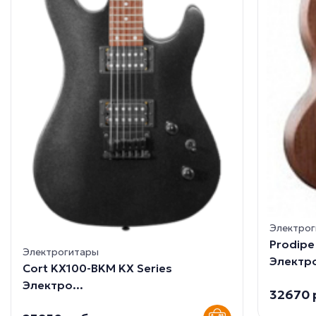
Электро
Prodip
Электрогитары
Электро
Cort KX100-BKM KX Series
Электро...
32670 