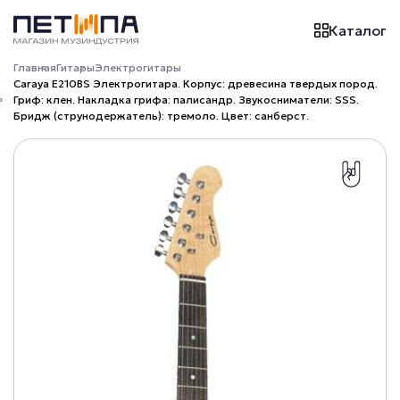
Каталог
Главная
Гитары
Электрогитары
Caraya E210BS Электрогитара. Корпус: древесина твердых пород.
Гриф: клен. Накладка грифа: палисандр. Звукосниматели: SSS.
Бридж (струнодержатель): тремоло. Цвет: санберст.