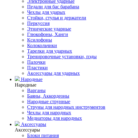
Электронные ударные
Педали для бас барабана
Чехлы для ударых
Стойки, стулья и держатели
Перкуссия
Этнические ударные
Глюкофоны, Ханги
Ксилофоны
Колокольчики
Тарелки для ударных
Тренировочные установки, пэды
Палочки
Пластики
Аксессуары для ударных
Народные
Народные
Варганы
Баяны, Аккордеоны
Народные струнные
Струны для народных инструментов
Чехлы для народных
Медиаторы для народных
Аксессуары
Аксессуары
Блоки питания