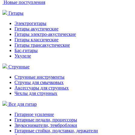
Новые поступления
Гитары
Электрогитары
Гитары акустические
Гитары электро-акустические
Гитары классические
Гитары трансакустические
Бас-гитары
Укулеле
Струнные
Струнные инструменты
Струны для смычковых
Аксессуары для струнных
Чехлы для струнных
Все для гитар
Гитарное усиление
Гитарные педали, процессоры
Звукосниматели, темброблоки
Гитарные стойки, подставки, держатели