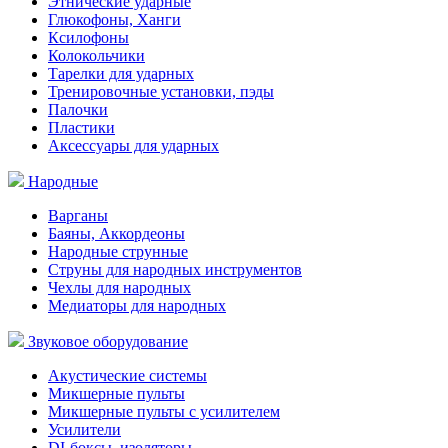
Этнические ударные
Глюкофоны, Ханги
Ксилофоны
Колокольчики
Тарелки для ударных
Тренировочные установки, пэды
Палочки
Пластики
Аксессуары для ударных
Народные
Варганы
Баяны, Аккордеоны
Народные струнные
Струны для народных инструментов
Чехлы для народных
Медиаторы для народных
Звуковое оборудование
Акустические системы
Микшерные пульты
Микшерные пульты с усилителем
Усилители
DI-боксы, изоляторы