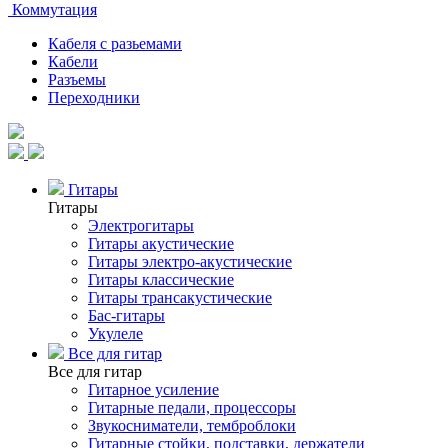
Коммутация
Кабеля с разьемами
Кабели
Разъемы
Переходники
Гитары
Гитары
Электрогитары
Гитары акустические
Гитары электро-акустические
Гитары классические
Гитары трансакустические
Бас-гитары
Укулеле
Все для гитар
Все для гитар
Гитарное усиление
Гитарные педали, процессоры
Звукосниматели, темброблоки
Гитарные стойки, подставки, держатели