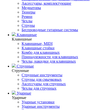
Аксессуары, комплектующие
Медиаторы
Тюнеры
Ремни
Чехлы
Струны
Беспроводные гитарные системы
Клавишные
Клавишные
Клавишные, MIDI
Клавишные стойки
Комбо для клавишных
Принадлежности для клавишных
Чехлы, накидки для клавишных
Струнные
Струнные
Струнные инструменты
Струны для смычковых
Аксессуары для струнных
Чехлы для струнных
Ударные
Ударные
Ударные установки
Ударные инструменты