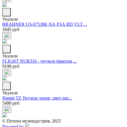
Укулеле
BRAHNER US-075/BK,NA,FSA,RD,VLT,...
1845 руб
Укулеле
FLIGHT NUB310 - укулеле баритон,...
9198 руб
Укулеле
Hampi TZ Укулеле тенор, цвет нат...
5490 руб
© Петипа музиндустрия, 2025
Powered by