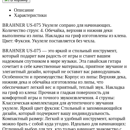
Описание
Характеристики
BRAHNER US-075 Укулеле сопрано для начинающих.
Количество струн: 4. Обечайка, верхняя и нижняя деки
выполнены из липы. Накладка на гриф изготовлены из клена.
Цвет: Фуксия. Укулеле поставляется без чехла.
BRAHNER US-075 — это яркий и стильный инструмент,
который подарит вам радость от игры и станет вашим
надежным спутником в мире музыки. Эта гавайская гитара
сочетает в себе качественные материалы, приятное звучание и
элегантный дизайн, который не оставит вас равнодушным.
Особенности и преимущества: Корпус из липы: Верхняя дека,
нижняя дека и обечайка изготовлены из липы, что
обеспечивает легкий вес и приятный, теплый звук. Накладка
на гриф из клена: Прочная и гладкая поверхность для
комфортной игры и точного звукоизвлечения. 4 струны:
Классическая комплектация для аутентичного звучания
укулеле. Яркий цвет фуксия: Стильный и запоминающийся
дизайн, который подчеркнет вашу индивидуальность.
Компактный размер: Легкий и удобный инструмент, который
можно брать с собой куда угодно. Идеально для начинающих:
Отличный выбор для тех, кто только начинает знакомство с