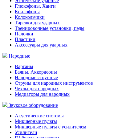
Этнические ударные
Глюкофоны, Ханги
Ксилофоны
Колокольчики
Тарелки для ударных
Тренировочные установки, пэды
Палочки
Пластики
Аксессуары для ударных
Народные
Варганы
Баяны, Аккордеоны
Народные струнные
Струны для народных инструментов
Чехлы для народных
Медиаторы для народных
Звуковое оборудование
Акустические системы
Микшерные пульты
Микшерные пульты с усилителем
Усилители
DI-боксы, изоляторы