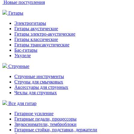
Новые поступления
Гитары
Электрогитары
Гитары акустические
Гитары электро-акустические
Гитары классические
Гитары трансакустические
Бас-гитары
Укулеле
Струнные
Струнные инструменты
Струны для смычковых
Аксессуары для струнных
Чехлы для струнных
Все для гитар
Гитарное усиление
Гитарные педали, процессоры
Звукосниматели, темброблоки
Гитарные стойки, подставки, держатели