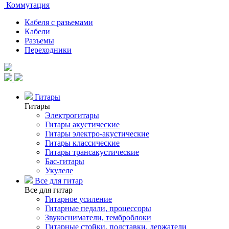
Коммутация
Кабеля с разьемами
Кабели
Разъемы
Переходники
Гитары
Гитары
Электрогитары
Гитары акустические
Гитары электро-акустические
Гитары классические
Гитары трансакустические
Бас-гитары
Укулеле
Все для гитар
Все для гитар
Гитарное усиление
Гитарные педали, процессоры
Звукосниматели, темброблоки
Гитарные стойки, подставки, держатели