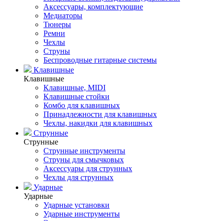
Аксессуары, комплектующие
Медиаторы
Тюнеры
Ремни
Чехлы
Струны
Беспроводные гитарные системы
Клавишные
Клавишные
Клавишные, MIDI
Клавишные стойки
Комбо для клавишных
Принадлежности для клавишных
Чехлы, накидки для клавишных
Струнные
Струнные
Струнные инструменты
Струны для смычковых
Аксессуары для струнных
Чехлы для струнных
Ударные
Ударные
Ударные установки
Ударные инструменты