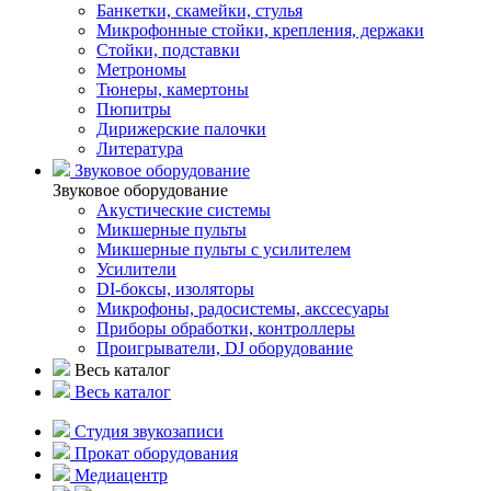
Банкетки, скамейки, стулья
Микрофонные стойки, крепления, держаки
Стойки, подставки
Метрономы
Тюнеры, камертоны
Пюпитры
Дирижерские палочки
Литература
Звуковое оборудование
Звуковое оборудование
Акустические системы
Микшерные пульты
Микшерные пульты с усилителем
Усилители
DI-боксы, изоляторы
Микрофоны, радосистемы, акссесуары
Приборы обработки, контроллеры
Проигрыватели, DJ оборудование
Весь каталог
Весь каталог
Студия звукозаписи
Прокат оборудования
Медиацентр