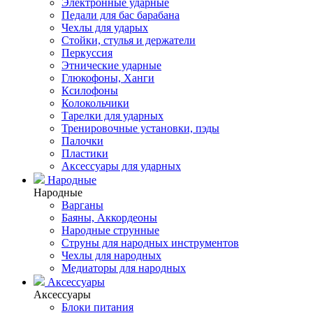
Электронные ударные
Педали для бас барабана
Чехлы для ударых
Стойки, стулья и держатели
Перкуссия
Этнические ударные
Глюкофоны, Ханги
Ксилофоны
Колокольчики
Тарелки для ударных
Тренировочные установки, пэды
Палочки
Пластики
Аксессуары для ударных
Народные
Народные
Варганы
Баяны, Аккордеоны
Народные струнные
Струны для народных инструментов
Чехлы для народных
Медиаторы для народных
Аксессуары
Аксессуары
Блоки питания