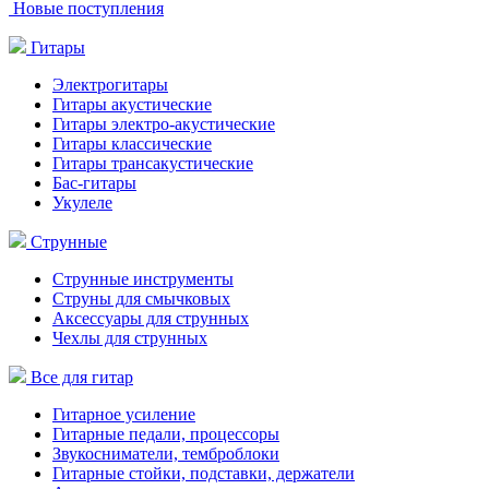
Новые поступления
Гитары
Электрогитары
Гитары акустические
Гитары электро-акустические
Гитары классические
Гитары трансакустические
Бас-гитары
Укулеле
Струнные
Струнные инструменты
Струны для смычковых
Аксессуары для струнных
Чехлы для струнных
Все для гитар
Гитарное усиление
Гитарные педали, процессоры
Звукосниматели, темброблоки
Гитарные стойки, подставки, держатели