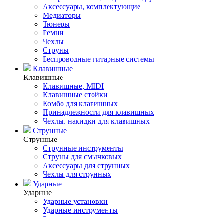
Аксессуары, комплектующие
Медиаторы
Тюнеры
Ремни
Чехлы
Струны
Беспроводные гитарные системы
Клавишные
Клавишные
Клавишные, MIDI
Клавишные стойки
Комбо для клавишных
Принадлежности для клавишных
Чехлы, накидки для клавишных
Струнные
Струнные
Струнные инструменты
Струны для смычковых
Аксессуары для струнных
Чехлы для струнных
Ударные
Ударные
Ударные установки
Ударные инструменты