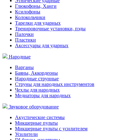
Этнические ударные
Глюкофоны, Ханги
Ксилофоны
Колокольчики
Тарелки для ударных
Тренировочные установки, пэды
Палочки
Пластики
Аксессуары для ударных
Народные
Варганы
Баяны, Аккордеоны
Народные струнные
Струны для народных инструментов
Чехлы для народных
Медиаторы для народных
Звуковое оборудование
Акустические системы
Микшерные пульты
Микшерные пульты с усилителем
Усилители
DI-боксы, изоляторы