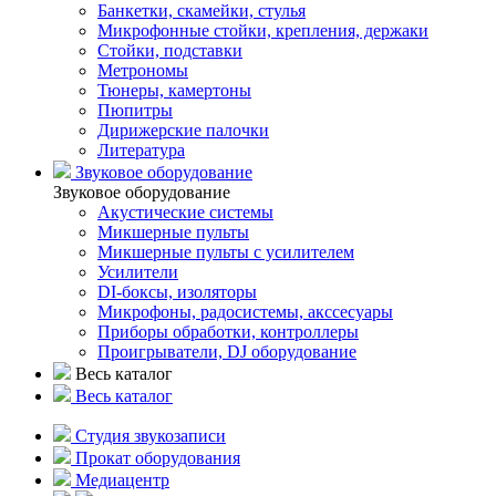
Банкетки, скамейки, стулья
Микрофонные стойки, крепления, держаки
Стойки, подставки
Метрономы
Тюнеры, камертоны
Пюпитры
Дирижерские палочки
Литература
Звуковое оборудование
Звуковое оборудование
Акустические системы
Микшерные пульты
Микшерные пульты с усилителем
Усилители
DI-боксы, изоляторы
Микрофоны, радосистемы, акссесуары
Приборы обработки, контроллеры
Проигрыватели, DJ оборудование
Весь каталог
Весь каталог
Студия звукозаписи
Прокат оборудования
Медиацентр