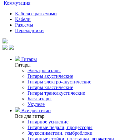
Коммутация
Кабеля с разьемами
Кабели
Разъемы
Переходники
Гитары
Гитары
Электрогитары
Гитары акустические
Гитары электро-акустические
Гитары классические
Гитары трансакустические
Бас-гитары
Укулеле
Все для гитар
Все для гитар
Гитарное усиление
Гитарные педали, процессоры
Звукосниматели, темброблоки
Гитарные стойки, подставки, держатели