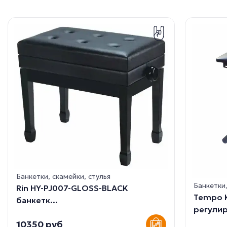
Банкетки, скамейки, стулья
Банкетки,
Rin HY-PJ007-GLOSS-BLACK
Tempo K
банкетк...
регулир
10350 руб