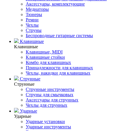
Аксессуары, комплектующие
Медиаторы
Тюнеры
Ремни
Чехлы
Струны
Беспроводные гитарные системы
Клавишные
Клавишные
Клавишные, MIDI
Клавишные стойки
Комбо для клавишных
Принадлежности для клавишных
Чехлы, накидки для клавишных
Струнные
Струнные
Струнные инструменты
Струны для смычковых
Аксессуары для струнных
Чехлы для струнных
Ударные
Ударные
Ударные установки
Ударные инструменты