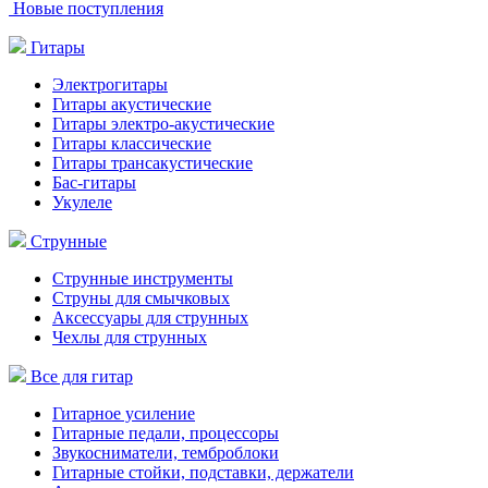
Новые поступления
Гитары
Электрогитары
Гитары акустические
Гитары электро-акустические
Гитары классические
Гитары трансакустические
Бас-гитары
Укулеле
Струнные
Струнные инструменты
Струны для смычковых
Аксессуары для струнных
Чехлы для струнных
Все для гитар
Гитарное усиление
Гитарные педали, процессоры
Звукосниматели, темброблоки
Гитарные стойки, подставки, держатели