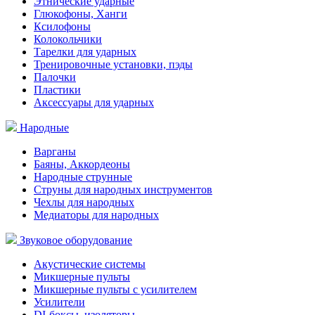
Этнические ударные
Глюкофоны, Ханги
Ксилофоны
Колокольчики
Тарелки для ударных
Тренировочные установки, пэды
Палочки
Пластики
Аксессуары для ударных
Народные
Варганы
Баяны, Аккордеоны
Народные струнные
Струны для народных инструментов
Чехлы для народных
Медиаторы для народных
Звуковое оборудование
Акустические системы
Микшерные пульты
Микшерные пульты с усилителем
Усилители
DI-боксы, изоляторы