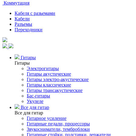
Коммутация
Кабеля с разьемами
Кабели
Разъемы
Переходники
Гитары
Гитары
Электрогитары
Гитары акустические
Гитары электро-акустические
Гитары классические
Гитары трансакустические
Бас-гитары
Укулеле
Все для гитар
Все для гитар
Гитарное усиление
Гитарные педали, процессоры
Звукосниматели, темброблоки
Гитарные стойки, подставки, держатели