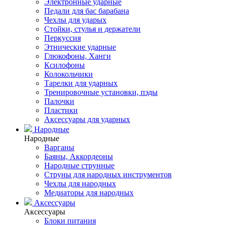
Электронные ударные
Педали для бас барабана
Чехлы для ударых
Стойки, стулья и держатели
Перкуссия
Этнические ударные
Глюкофоны, Ханги
Ксилофоны
Колокольчики
Тарелки для ударных
Тренировочные установки, пэды
Палочки
Пластики
Аксессуары для ударных
Народные
Народные
Варганы
Баяны, Аккордеоны
Народные струнные
Струны для народных инструментов
Чехлы для народных
Медиаторы для народных
Аксессуары
Аксессуары
Блоки питания