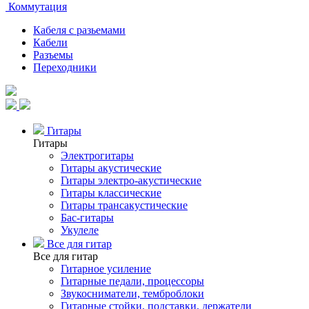
Коммутация
Кабеля с разьемами
Кабели
Разъемы
Переходники
Гитары
Гитары
Электрогитары
Гитары акустические
Гитары электро-акустические
Гитары классические
Гитары трансакустические
Бас-гитары
Укулеле
Все для гитар
Все для гитар
Гитарное усиление
Гитарные педали, процессоры
Звукосниматели, темброблоки
Гитарные стойки, подставки, держатели