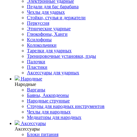
Электронные ударные
Педали для бас барабана
Чехлы для ударых
Стойки, стулья и держатели
Перкуссия
Этнические ударные
Глюкофоны, Ханги
Ксилофоны
Колокольчики
Тарелки для ударных
Тренировочные установки, пэды
Палочки
Пластики
Аксессуары для ударных
Народные
Народные
Варганы
Баяны, Аккордеоны
Народные струнные
Струны для народных инструментов
Чехлы для народных
Медиаторы для народных
Аксессуары
Аксессуары
Блоки питания