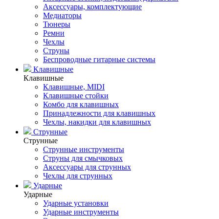
Аксессуары, комплектующие
Медиаторы
Тюнеры
Ремни
Чехлы
Струны
Беспроводные гитарные системы
Клавишные
Клавишные
Клавишные, MIDI
Клавишные стойки
Комбо для клавишных
Принадлежности для клавишных
Чехлы, накидки для клавишных
Струнные
Струнные
Струнные инструменты
Струны для смычковых
Аксессуары для струнных
Чехлы для струнных
Ударные
Ударные
Ударные установки
Ударные инструменты