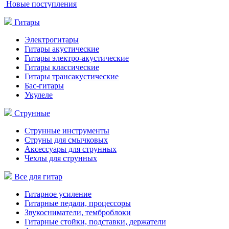
Новые поступления
Гитары
Электрогитары
Гитары акустические
Гитары электро-акустические
Гитары классические
Гитары трансакустические
Бас-гитары
Укулеле
Струнные
Струнные инструменты
Струны для смычковых
Аксессуары для струнных
Чехлы для струнных
Все для гитар
Гитарное усиление
Гитарные педали, процессоры
Звукосниматели, темброблоки
Гитарные стойки, подставки, держатели