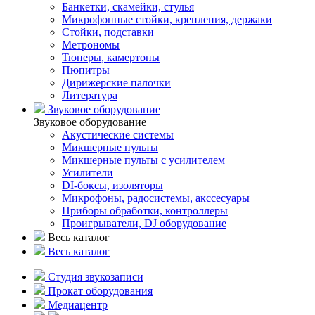
Банкетки, скамейки, стулья
Микрофонные стойки, крепления, держаки
Стойки, подставки
Метрономы
Тюнеры, камертоны
Пюпитры
Дирижерские палочки
Литература
Звуковое оборудование
Звуковое оборудование
Акустические системы
Микшерные пульты
Микшерные пульты с усилителем
Усилители
DI-боксы, изоляторы
Микрофоны, радосистемы, акссесуары
Приборы обработки, контроллеры
Проигрыватели, DJ оборудование
Весь каталог
Весь каталог
Студия звукозаписи
Прокат оборудования
Медиацентр