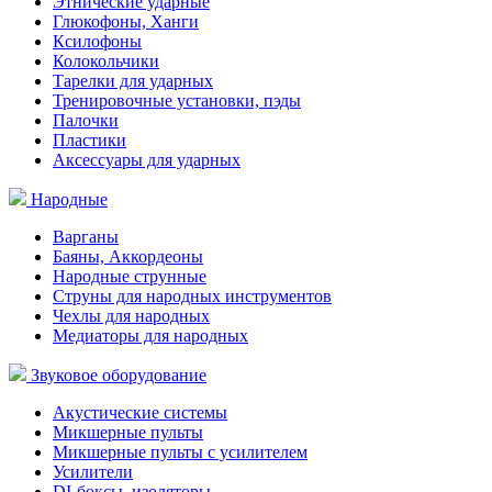
Этнические ударные
Глюкофоны, Ханги
Ксилофоны
Колокольчики
Тарелки для ударных
Тренировочные установки, пэды
Палочки
Пластики
Аксессуары для ударных
Народные
Варганы
Баяны, Аккордеоны
Народные струнные
Струны для народных инструментов
Чехлы для народных
Медиаторы для народных
Звуковое оборудование
Акустические системы
Микшерные пульты
Микшерные пульты с усилителем
Усилители
DI-боксы, изоляторы