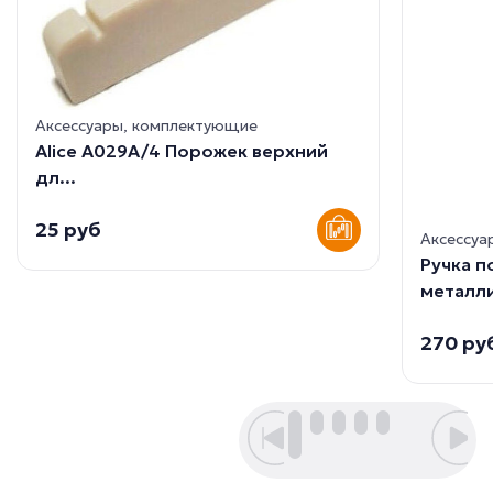
Аксессуары, комплектующие
Alice A029A/4 Порожек верхний
дл...
25 руб
Аксессуа
Ручка 
металли
270 ру