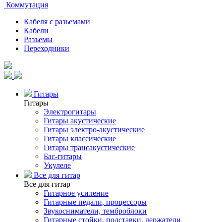
Коммутация
Кабеля с разьемами
Кабели
Разъемы
Переходники
Гитары
Гитары
Электрогитары
Гитары акустические
Гитары электро-акустические
Гитары классические
Гитары трансакустические
Бас-гитары
Укулеле
Все для гитар
Все для гитар
Гитарное усиление
Гитарные педали, процессоры
Звукосниматели, темброблоки
Гитарные стойки, подставки, держатели