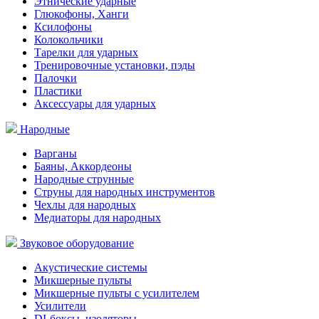
Этнические ударные
Глюкофоны, Ханги
Ксилофоны
Колокольчики
Тарелки для ударных
Тренировочные установки, пэды
Палочки
Пластики
Аксессуары для ударных
Народные
Варганы
Баяны, Аккордеоны
Народные струнные
Струны для народных инструментов
Чехлы для народных
Медиаторы для народных
Звуковое оборудование
Акустические системы
Микшерные пульты
Микшерные пульты с усилителем
Усилители
DI-боксы, изоляторы