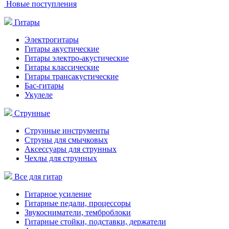
Новые поступления
Гитары
Электрогитары
Гитары акустические
Гитары электро-акустические
Гитары классические
Гитары трансакустические
Бас-гитары
Укулеле
Струнные
Струнные инструменты
Струны для смычковых
Аксессуары для струнных
Чехлы для струнных
Все для гитар
Гитарное усиление
Гитарные педали, процессоры
Звукосниматели, темброблоки
Гитарные стойки, подставки, держатели