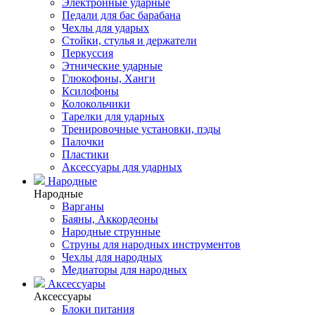
Электронные ударные
Педали для бас барабана
Чехлы для ударых
Стойки, стулья и держатели
Перкуссия
Этнические ударные
Глюкофоны, Ханги
Ксилофоны
Колокольчики
Тарелки для ударных
Тренировочные установки, пэды
Палочки
Пластики
Аксессуары для ударных
Народные
Народные
Варганы
Баяны, Аккордеоны
Народные струнные
Струны для народных инструментов
Чехлы для народных
Медиаторы для народных
Аксессуары
Аксессуары
Блоки питания