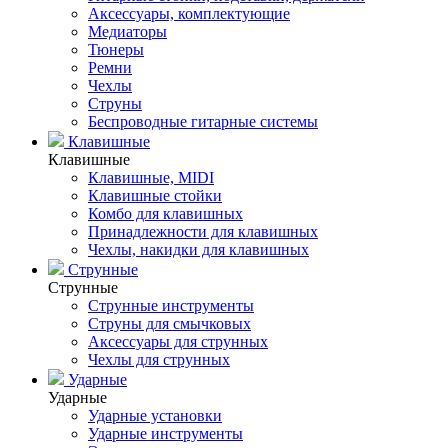
Аксессуары, комплектующие
Медиаторы
Тюнеры
Ремни
Чехлы
Струны
Беспроводные гитарные системы
Клавишные
Клавишные
Клавишные, MIDI
Клавишные стойки
Комбо для клавишных
Принадлежности для клавишных
Чехлы, накидки для клавишных
Струнные
Струнные
Струнные инструменты
Струны для смычковых
Аксессуары для струнных
Чехлы для струнных
Ударные
Ударные
Ударные установки
Ударные инструменты