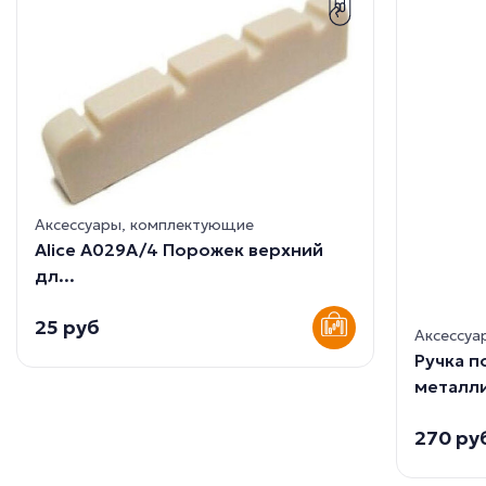
Аксессуары, комплектующие
Alice A029A/4 Порожек верхний
дл...
25 руб
Аксессуа
Ручка 
металли
270 ру