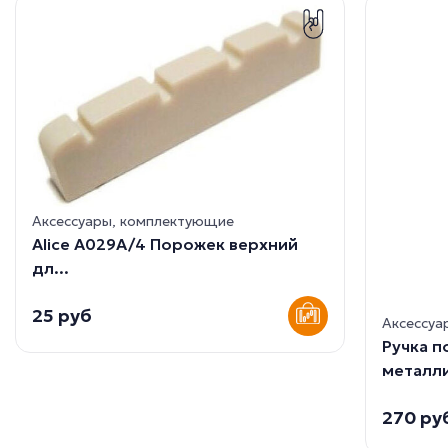
Аксессуары, комплектующие
Alice A029A/4 Порожек верхний
дл...
25 руб
Аксессуа
Ручка 
металли
270 ру